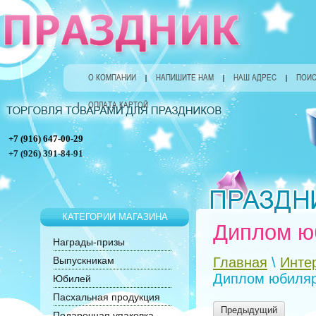
О КОМПАНИИ
НАПИШИТЕ НАМ
НАШ АДРЕС
ПОИС
ОПЛАТА КАРТОЙ
+7 (916) 647-00-29
+7 (926) 391-84-91
КАТЕГОРИИ МАГАЗИНА
Диплом ю
Награды-призы
Выпускникам
Главная
\
Инте
Диплом юбиляр
Юбилей
Пасхальная продукция
Предыдущий
Подарочная упаковка