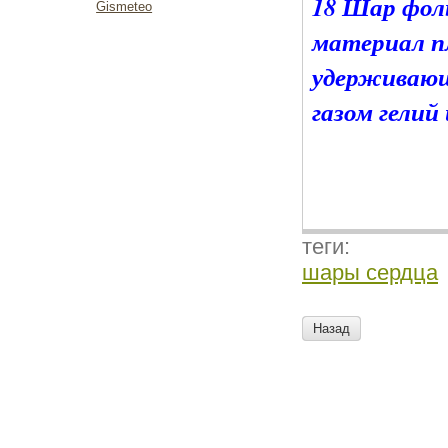
18 Шар фол
Gismeteo
материал п
удерживающ
газом гелий
теги:
шары сердца
Назад