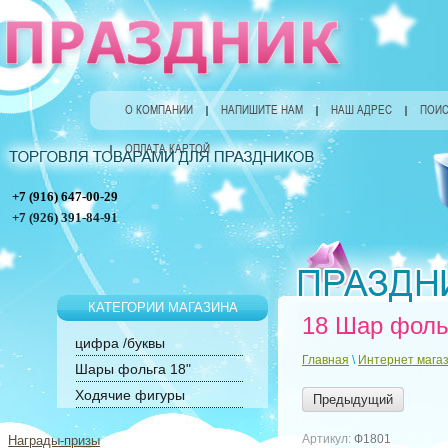
О КОМПАНИИ
НАПИШИТЕ НАМ
НАШ АДРЕС
ПОИС
ОПЛАТА КАРТОЙ
+7 (916) 647-00-29
+7 (926) 391-84-91
КАТЕГОРИИ МАГАЗИНА
18 Шар фоль
цифра /буквы
Главная
\
Интернет мага
Шары фольга 18"
Ходячие фигуры
Предыдущий
Артикул:
Ф1801
Награды-призы