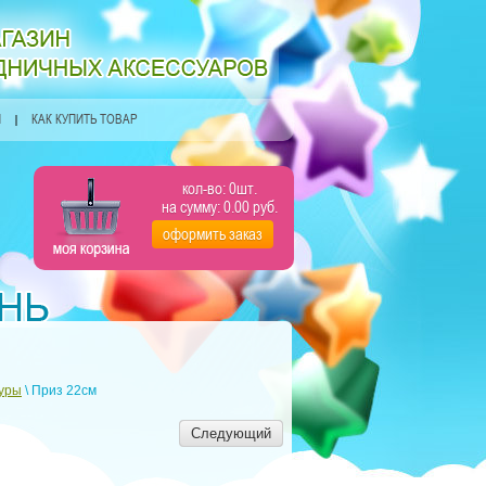
Я
КАК КУПИТЬ ТОВАР
кол-во:
0
шт.
на сумму:
0.00
руб.
оформить заказ
уры
\ Приз 22см
Следующий