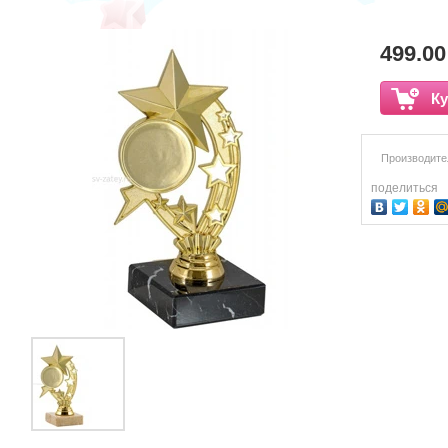
499.00
Ку
Производите
поделиться