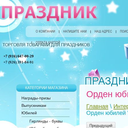
О КОМПАНИИ
НАПИШИТЕ НАМ
НАШ АДРЕС
ПОИС
ОПЛАТА КАРТОЙ
+7 (916) 647-00-29
+7 (926) 391-84-91
КАТЕГОРИИ МАГАЗИНА
Орден юби
Награды-призы
Выпускникам
Главная
\
Инте
Орден юбилей "
Юбилей
Гирлянды - буквы
Предыдущий