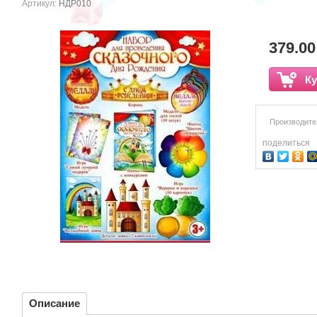
Артикул:
НДР010
379.00
Ку
Производите
поделиться
Описание