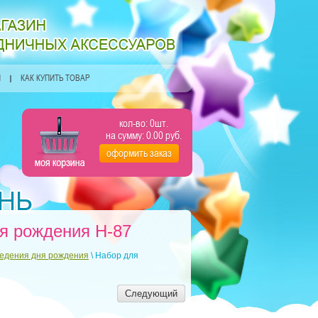
Я
КАК КУПИТЬ ТОВАР
кол-во:
0
шт.
на сумму:
0.00
руб.
оформить заказ
ня рождения H-87
ведения дня рождения
\ Набор для
Следующий