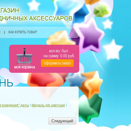
Я
КАК КУПИТЬ ТОВАР
кол-во:
0
шт.
на сумму:
0.00
руб.
оформить заказ
м рождения" даты
\
Медаль д/р цветная
\
Следующий