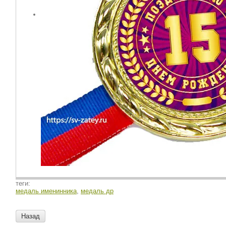
теги:
медаль именинника
,
медаль др
Назад