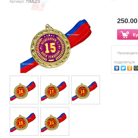
Артикул:
70МЦ15
250.00
Ку
Производите
поделиться