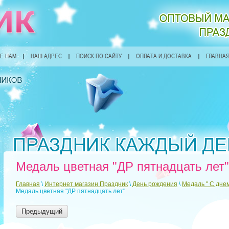
Е НАМ
НАШ АДРЕС
ПОИСК ПО САЙТУ
ОПЛАТА И ДОСТАВКА
ГЛАВНА
Медаль цветная "ДР пятнадцать лет"
Главная
\
Интернет магазин Праздник
\
День рождения
\
Медаль " С дне
Медаль цветная "ДР пятнадцать лет"
Предыдущий