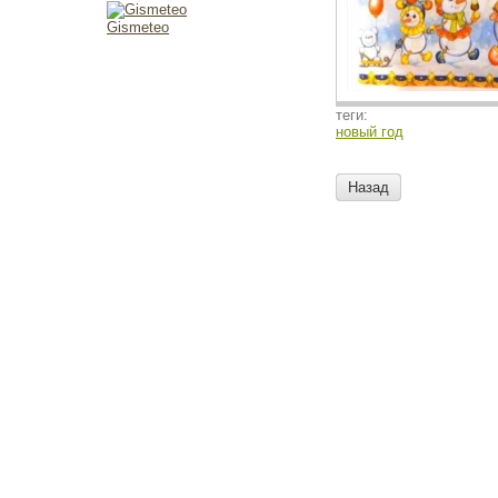
Gismeteo
теги:
новый год
Назад