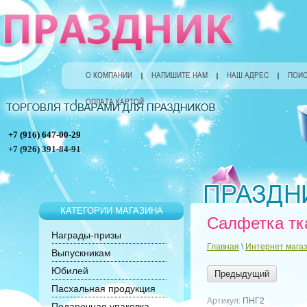
О КОМПАНИИ
НАПИШИТЕ НАМ
НАШ АДРЕС
ПОИС
ОПЛАТА КАРТОЙ
+7 (916) 647-00-29
+7 (926) 391-84-91
КАТЕГОРИИ МАГАЗИНА
Салфетка тк
Награды-призы
Главная
\
Интернет мага
Выпускникам
Юбилей
Предыдущий
Пасхальная продукция
Артикул:
ПНГ2
Подарочная упаковка