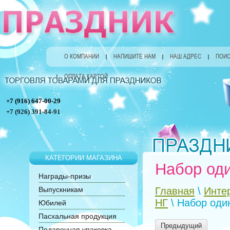
О КОМПАНИИ
НАПИШИТЕ НАМ
НАШ АДРЕС
ПОИС
ОПЛАТА КАРТОЙ
+7 (916) 647-00-29
+7 (926) 391-84-91
КАТЕГОРИИ МАГАЗИНА
Набор оди
Награды-призы
Выпускникам
Главная
\
Инте
НГ
\ Набор оди
Юбилей
Пасхальная продукция
Предыдущий
Подарочная упаковка