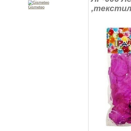
,текстил
Gismeteo