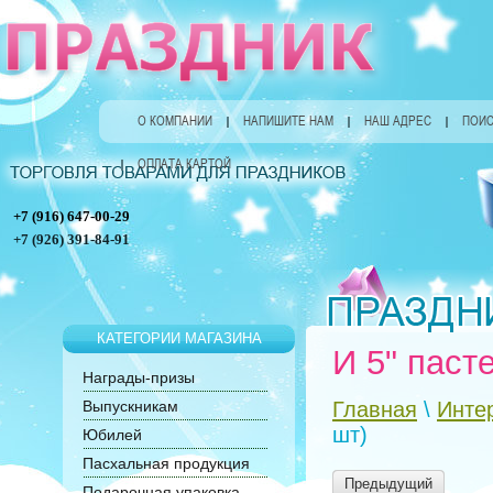
О КОМПАНИИ
НАПИШИТЕ НАМ
НАШ АДРЕС
ПОИС
ОПЛАТА КАРТОЙ
+7 (916) 647-00-29
+7 (926) 391-84-91
КАТЕГОРИИ МАГАЗИНА
И 5" паст
Награды-призы
Выпускникам
Главная
\
Инте
шт)
Юбилей
Пасхальная продукция
Предыдущий
Подарочная упаковка